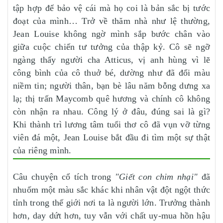
tập hợp để bảo vệ cái mà họ coi là bản sắc bị tước
đoạt của mình… Trở về thăm nhà như lệ thường,
Jean Louise không ngờ mình sắp bước chân vào
giữa cuộc chiến tư tưởng của thập kỷ. Cô sẽ ngỡ
ngàng thấy người cha Atticus, vị anh hùng vì lẽ
công bình của cô thuở bé, dường như đã đổi màu
niềm tin; người thân, bạn bè lâu năm bỗng dưng xa
lạ; thị trấn Maycomb quê hương và chính cô không
còn nhận ra nhau. Công lý ở đâu, đúng sai là gì?
Khi thành trì lương tâm tuổi thơ cô đã vụn vỡ từng
viên đá một, Jean Louise bắt đầu đi tìm một sự thật
của riêng mình.
Câu chuyện cổ tích trong
"Giết con chim nhại"
đã
nhuốm một màu sắc khác khi nhân vật đột ngột thức
tỉnh trong thế giới nơi ta là người lớn. Trưởng thành
hơn, day dứt hơn, tuy vẫn với chất uy-mua hồn hậu