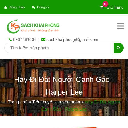
0
Giỏ hàng
Đăng nhập
Đăng ký
0937481636
|
sachkhaiphong@gmail.com
Hãy Đi Đặt Người Canh Gác -
Harper Lee
Trang chủ
Tiểu thuyết - truyện ngắn
Hãy Đi Đặt Người
Canh Gác - Harper Lee