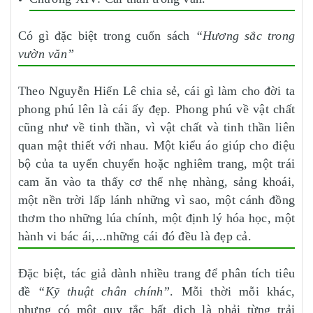
Có gì đặc biệt trong cuốn sách
“Hương sắc trong
vườn văn”
Theo Nguyễn Hiến Lê chia sẻ, cái gì làm cho đời ta
phong phú lên là cái ấy đẹp. Phong phú về vật chất
cũng như về tinh thần, vì vật chất và tinh thần liên
quan mật thiết với nhau. Một kiểu áo giúp cho điệu
bộ của ta uyển chuyển hoặc nghiêm trang, một trái
cam ăn vào ta thấy cơ thể nhẹ nhàng, sảng khoái,
một nền trời lấp lánh những vì sao, một cánh đồng
thơm tho những lúa chính, một định lý hóa học, một
hành vi bác ái,...những cái đó đều là đẹp cả.
Ðặc biệt, tác giả dành nhiều trang để phân tích tiêu
đề
“Kỹ thuật chân chính”
. Mỗi thời mỗi khác,
nhưng có một quy tắc bất dịch là phải từng trải