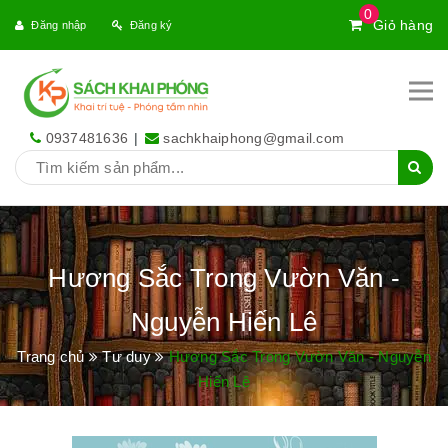
0
Giỏ hàng
Đăng nhập
Đăng ký
0937481636
|
sachkhaiphong@gmail.com
Hương Sắc Trong Vườn Văn -
Nguyễn Hiến Lê
Trang chủ
Tư duy
Hương Sắc Trong Vườn Văn - Nguyễn
Hiến Lê