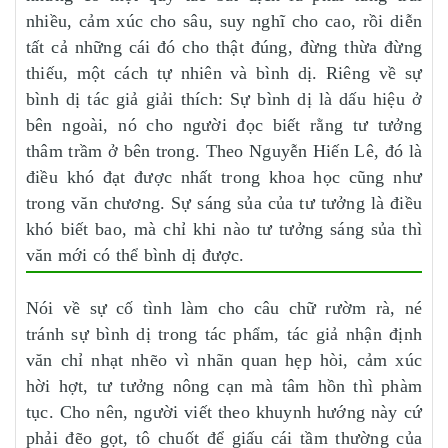
nhiều, cảm xúc cho sâu, suy nghĩ cho cao, rồi diễn
tất cả những cái đó cho thật đúng, đừng thừa đừng
thiếu, một cách tự nhiên và bình dị. Riêng về sự
bình dị tác giả giải thích: Sự bình dị là dấu hiệu ở
bên ngoài, nó cho người đọc biết rằng tư tưởng
thâm trầm ở bên trong. Theo Nguyễn Hiến Lê, đó là
điều khó đạt được nhất trong khoa học cũng như
trong văn chương. Sự sáng sủa của tư tưởng là điều
khó biết bao, mà chỉ khi nào tư tưởng sáng sủa thì
văn mới có thể bình dị được.
Nói về sự cố tình làm cho câu chữ rườm rà, né
tránh sự bình dị trong tác phẩm, tác giả nhận định
văn chỉ nhạt nhẽo vì nhãn quan hẹp hòi, cảm xúc
hời hợt, tư tưởng nông cạn mà tâm hồn thì phàm
tục. Cho nên, người viết theo khuynh hướng này cứ
phải đẽo gọt, tô chuốt để giấu cái tầm thường của