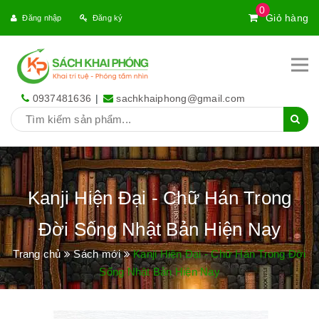
0
Giỏ hàng
Đăng nhập
Đăng ký
0937481636
|
sachkhaiphong@gmail.com
Kanji Hiện Đại - Chữ Hán Trong
Đời Sống Nhật Bản Hiện Nay
Trang chủ
Sách mới
Kanji Hiện Đại - Chữ Hán Trong Đời
Sống Nhật Bản Hiện Nay