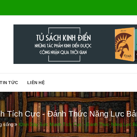
TIN TỨC
LIÊN HỆ
 Tích Cực - Đánh Thức Năng Lực Bản 
g sống
Khơi Dậy Sức Mạnh Tích Cực - Đánh Thức Năng Lực Bản