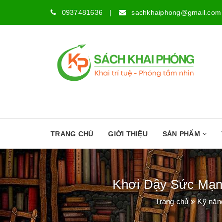
0937481636
|
sachkhaiphong@gmail.com
TRANG CHỦ
GIỚI THIỆU
SẢN PHẨM
Khơi Dậy Sức Mạnh
Trang chủ
Kỹ năn