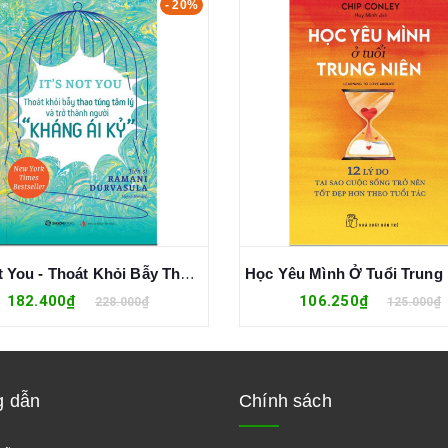
- 20%
It’s Not You - Thoát Khỏi Bẫy Thao Túng Tâm Lý Và Trở Thành Người "Kháng Ái Kỉ" - Ramani Durvasula
182.400₫
106.250₫
228.000₫
125.000₫
 dẫn
Chính sách