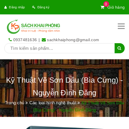
0
Giỏ hàng
Đăng nhập
Đăng ký
0937481636
|
sachkhaiphong@gmail.com
Kỹ Thuật Vẽ Sơn Dầu (Bìa Cứng) -
Nguyễn Đình Đăng
Trang chủ
Các loại hình nghệ thuật
Kỹ Thuật Vẽ Sơn Dầu
(Bìa Cứng) - Nguyễn Đình Đăng