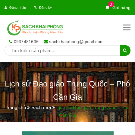
0
Giỏ hàng
Đăng nhập
Đăng ký
0937481636
|
sachkhaiphong@gmail.com
Lịch sử Đạo giáo Trung Quốc – Phó
Cần Gia
Trang chủ
Sách mới
Lịch sử Đạo giáo Trung Quốc – Phó
Cần Gia