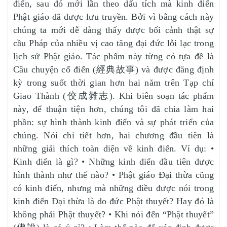
điển, sau đó mới lần theo dấu tích mà kinh điển
Phật giáo đã được lưu truyền. Bởi vì bằng cách này
chúng ta mới dễ dàng thấy được bối cảnh thật sự
cầu Pháp của nhiều vị cao tăng đại đức lỗi lạc trong
lịch sử Phật giáo. Tác phẩm này từng có tựa đề là
Câu chuyện cổ điển (經典故事) và được đăng định
kỳ trong suốt thời gian hơn hai năm trên Tạp chí
Giao Thành (佼成雜志). Khi biên soạn tác phẩm
này, để thuận tiện hơn, chúng tôi đã chia làm hai
phần: sự hình thành kinh điển và sự phát triển của
chúng. Nói chi tiết hơn, hai chương đầu tiên là
những giải thích toàn diện về kinh điển. Ví dụ: •
Kinh điển là gì? • Những kinh điển đầu tiên được
hình thành như thế nào? • Phật giáo Đại thừa cũng
có kinh điển, nhưng mà những điều được nói trong
kinh điển Đại thừa là do đức Phật thuyết? Hay đó là
không phải Phật thuyết? • Khi nói đến “Phật thuyết”