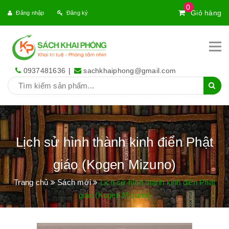
0
Giỏ hàng
Đăng nhập
Đăng ký
0937481636
|
sachkhaiphong@gmail.com
Lịch sử hình thành kinh điển Phật
giáo (Kogen Mizuno)
Trang chủ
Sách mới
Lịch sử hình thành kinh điển Phật
giáo (Kogen Mizuno)