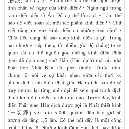
(佛說) là có ý gì? • Làm thế nào để xác định được
tính chân và ngụy của kinh điển? • Ngôn ngữ trong
kinh điển đến từ Ấn Độ cụ thể là sao? • Làm thế
nào để viết hoàn tất một tác phẩm kinh điển? • Chữ
viết dùng để viết kinh điển có những loại nào? •
Chất liệu dùng để sao chép kinh điển là gì? Trong
hai chương tiếp theo, từ nhiều góc độ chúng ta sẽ
quan sát cụ thể nguồn gốc những kinh điển Phật
giáo đã dịch sang chữ Hán (Hán dịch) mà các nhà
Phật học Nhật Bản rất quen thuộc. Trước tiên,
chúng tôi nói về sự khác nhau giữa các thời kỳ
phiên dịch kinh điển Phật giáo Hán dịch, sau đó sẽ
truy ngược lại từng niên đại để xem quá trình dịch
thuật kinh điển diễn ra như thế nào. Trước đây, kinh
điển Phật giáo Hán dịch được gọi là Nhất thiết kinh
(一切經) với hơn 5.000 quyển, đến bây giờ số
lượng đã tăng 1,5 lần. Có thể nói đây là một công
trình khổng lồ. Những kinh điển Hán dịch này được