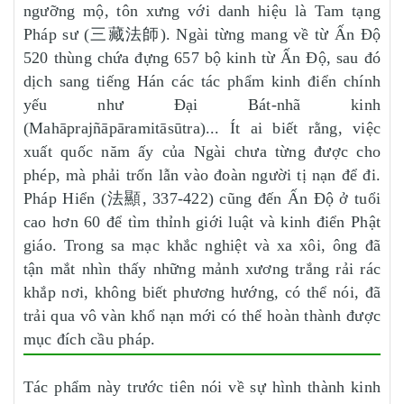
ngưỡng mộ, tôn xưng với danh hiệu là Tam tạng
Pháp sư (三藏法師). Ngài từng mang về từ Ấn Độ
520 thùng chứa đựng 657 bộ kinh từ Ấn Độ, sau đó
dịch sang tiếng Hán các tác phẩm kinh điển chính
yếu như Đại Bát-nhã kinh
(Mahāprajñāpāramitāsūtra)... Ít ai biết rằng, việc
xuất quốc năm ấy của Ngài chưa từng được cho
phép, mà phải trốn lẫn vào đoàn người tị nạn để đi.
Pháp Hiển (法顯, 337-422) cũng đến Ấn Độ ở tuổi
cao hơn 60 để tìm thỉnh giới luật và kinh điển Phật
giáo. Trong sa mạc khắc nghiệt và xa xôi, ông đã
tận mắt nhìn thấy những mảnh xương trắng rải rác
khắp nơi, không biết phương hướng, có thể nói, đã
trải qua vô vàn khổ nạn mới có thể hoàn thành được
mục đích cầu pháp.
Tác phẩm này trước tiên nói về sự hình thành kinh