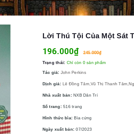
Lời Thú Tội Của Một Sát 
196.000₫
245.000₫
Trạng thái:
Chỉ còn 0 sản phẩm
Tác giả:
John Perkins
Dịch giả:
Lê Đồng Tâm,Vũ Thị Thanh Tâm,N
Nhà xuất bản:
NXB Dân Trí
Số trang:
516 trang
Hình thức bìa:
Bìa cứng
Ngày xuất bản:
07/2023