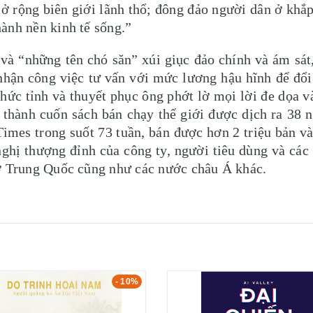
 rộng biên giới lãnh thổ; đông đảo người dân ở khắp
ành nền kinh tế sống.”
và “những tên chó săn” xúi giục đảo chính và ám sát
 nhận công việc tư vấn với mức lương hậu hĩnh để đổ
hức tỉnh và thuyết phục ông phớt lờ mọi lời đe dọa và
rở thành cuốn sách bán chạy thế giới được dịch ra 38 
imes trong suốt 73 tuần, bán được hơn 2 triệu bản v
nghị thượng đỉnh của công ty, người tiêu dùng và các
 ở Trung Quốc cũng như các nước châu Á khác.
- 10%