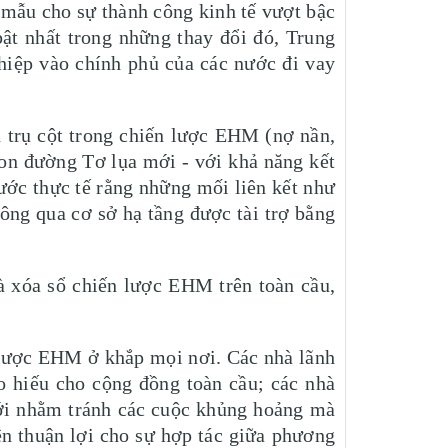
h mẫu cho sự thành công kinh tế vượt bậc
ật nhất trong những thay đổi đó, Trung
thiệp vào chính phủ của các nước đi vay
n trụ cột trong chiến lược EHM (nợ nần,
Con đường Tơ lụa mới - với khả năng kết
ước thực tế rằng những mối liên kết như
ông qua cơ sở hạ tầng được tài trợ bằng
là xóa sổ chiến lược EHM trên toàn cầu,
 lược EHM ở khắp mọi nơi. Các nhà lãnh
o hiếu cho cộng đồng toàn cầu; các nhà
giới nhằm tránh các cuộc khủng hoảng mà
ện thuận lợi cho sự hợp tác giữa phương