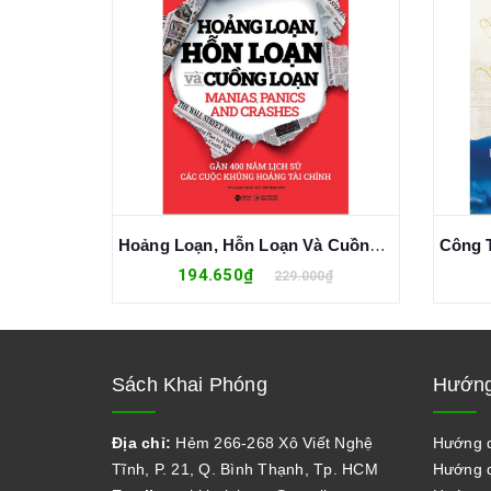
Lê Quý Đôn - Danh Nhân Văn Hóa Thế Giới - Nguyễn Thanh
Hoảng Loạn, Hỗn Loạn Và Cuồng Loạn
194.650₫
0₫
229.000₫
Sách Khai Phóng
Hướng
Địa chỉ:
Hẻm 266-268 Xô Viết Nghệ
Hướng 
Tĩnh, P. 21, Q. Bình Thạnh, Tp. HCM
Hướng d