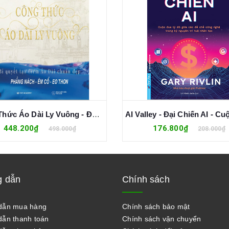
Công Thức Áo Dài Ly Vuông - Đỗ Trịnh Hoài Nam
448.200₫
176.800₫
498.000₫
208.000₫
 dẫn
Chính sách
dẫn mua hàng
Chính sách bảo mật
ẫn thanh toán
Chính sách vận chuyển