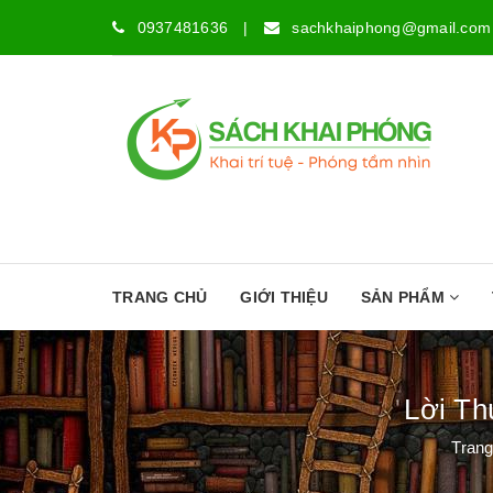
0937481636
|
sachkhaiphong@gmail.com
TRANG CHỦ
GIỚI THIỆU
SẢN PHẨM
Lời Th
Trang