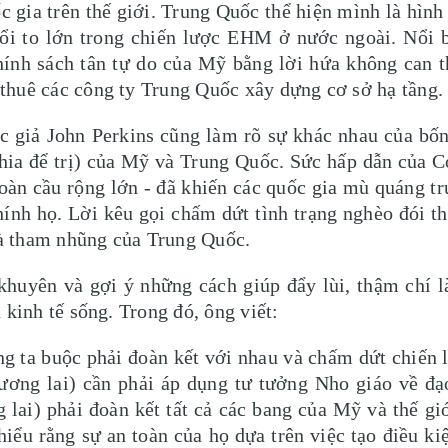
ốc gia trên thế giới. Trung Quốc thể hiện mình là hìn
ổi to lớn trong chiến lược EHM ở nước ngoài. Nổi b
hính sách tân tự do của Mỹ bằng lời hứa không can 
thuê các công ty Trung Quốc xây dựng cơ sở hạ tầng.
c giả John Perkins cũng làm rõ sự khác nhau của bố
à chia để trị) của Mỹ và Trung Quốc. Sức hấp dẫn của 
oàn cầu rộng lớn - đã khiến các quốc gia mù quáng tr
hính họ. Lời kêu gọi chấm dứt tình trạng nghèo đói th
 và tham nhũng của Trung Quốc.
 khuyên và gợi ý những cách giúp đẩy lùi, thậm chí 
 kinh tế sống. Trong đó, ông viết:
g ta buộc phải đoàn kết với nhau và chấm dứt chiến
ương lai) cần phải áp dụng tư tưởng Nho giáo về đạ
 lai) phải đoàn kết tất cả các bang của Mỹ và thế 
hiểu rằng sự an toàn của họ dựa trên việc tạo điều ki