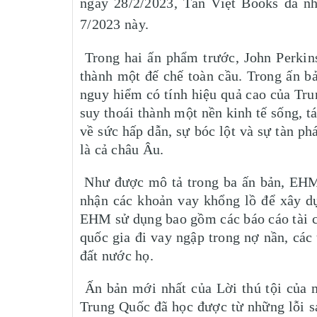
ngày 28/2/2023, Tân Việt Books đã nh
7/2023 này.
Trong hai ấn phẩm trước, John Perkin
thành một đế chế toàn cầu. Trong ấn b
nguy hiểm có tính hiệu quả cao của Tru
suy thoái thành một nền kinh tế sống, t
về sức hấp dẫn, sự bóc lột và sự tàn 
là cả châu Âu.
Như được mô tả trong ba ấn bản, EHM 
nhận các khoản vay khổng lồ để xây d
EHM sử dụng bao gồm các báo cáo tài chí
quốc gia đi vay ngập trong nợ nần, cá
đất nước họ.
Ấn bản mới nhất của Lời thú tội của m
Trung Quốc đã học được từ những lỗi s