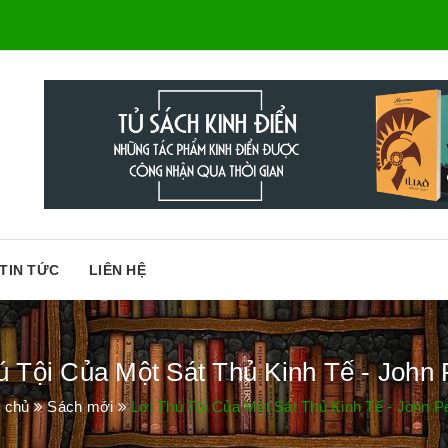
TIN TỨC
LIÊN HỆ
ú Tội Của Một Sát Thủ Kinh Tế - John 
 chủ
Sách mới
Lời Thú Tội Của Một Sát Thủ Kinh Tế - John P