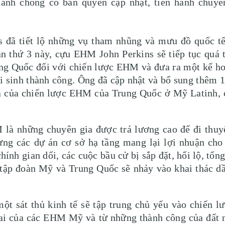
anh chóng có bản quyền cập nhật, tiến hành chuyể
s đã tiết lộ những vụ tham nhũng và mưu đồ quốc t
ản thứ 3 này, cựu EHM John Perkins sẽ tiếp tục quá 
ng Quốc đối với chiến lược EHM và đưa ra một kế ho
ái sinh thành công. Ông đã cập nhật và bổ sung thêm 
phá của chiến lược EHM của Trung Quốc ở Mỹ Latinh, 
là những chuyên gia được trả lương cao để đi thuyế
ựng các dự án cơ sở hạ tầng mang lại lợi nhuận ch
nh gian dối, các cuộc bầu cử bị sắp đặt, hối lộ, tống 
c tập đoàn Mỹ và Trung Quốc sẽ nhảy vào khai thác d
ột sát thủ kinh tế sẽ tập trung chủ yếu vào chiến 
ai của các EHM Mỹ và từ những thành công của đất 