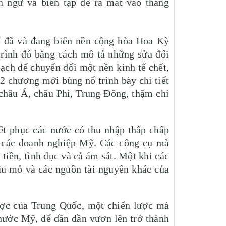
n ngữ và biên tập để ra mắt vào tháng
ế đã và đang biến nền cộng hòa Hoa Kỳ
trình đó bằng cách mô tả những sửa đổi
ạch để chuyển đổi một nền kinh tế chết,
12 chương mới bùng nổ trình bày chi tiết
châu Á, châu Phi, Trung Đông, thậm chí
t phục các nước có thu nhập thấp chấp
o các doanh nghiệp Mỹ. Các công cụ mà
tiền, tình dục và cả ám sát. Một khi các
ầu mỏ và các nguồn tài nguyên khác của
lược của Trung Quốc, một chiến lược mà
nước Mỹ, để dần dần vươn lên trở thành