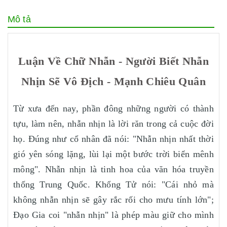
Mô tả
Luận Về Chữ Nhẫn - Người Biết Nhẫn
Nhịn Sẽ Vô Địch - Mạnh Chiêu Quân
Từ xưa đến nay, phần đông những người có thành
tựu, làm nên, nhẫn nhịn là lời răn trong cả cuộc đời
họ. Đúng như cổ nhân đã nói: "Nhẫn nhịn nhất thời
gió yên sóng lặng, lùi lại một bước trời biển mênh
mông". Nhẫn nhịn là tinh hoa của văn hóa truyền
thống Trung Quốc. Khổng Tử nói: "Cái nhỏ mà
không nhẫn nhịn sẽ gây rắc rối cho mưu tính lớn";
Đạo Gia coi "nhẫn nhịn" là phép màu giữ cho mình