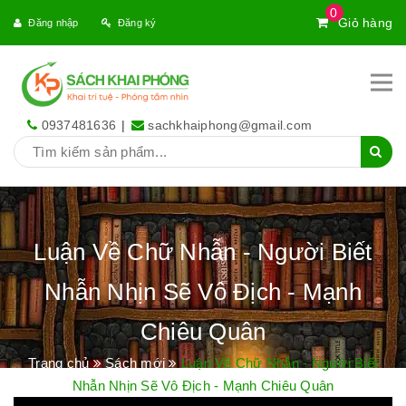
0
Giỏ hàng
Đăng nhập
Đăng ký
0937481636
|
sachkhaiphong@gmail.com
Luận Về Chữ Nhẫn - Người Biết
Nhẫn Nhịn Sẽ Vô Địch - Mạnh
Chiêu Quân
Trang chủ
Sách mới
Luận Về Chữ Nhẫn - Người Biết
Nhẫn Nhịn Sẽ Vô Địch - Mạnh Chiêu Quân