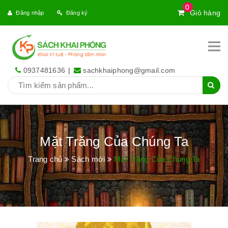
0
Giỏ hàng
Đăng nhập
Đăng ký
0937481636
|
sachkhaiphong@gmail.com
Mặt Trăng Của Chúng Ta
Trang chủ
Sách mới
Mặt Trăng Của Chúng Ta