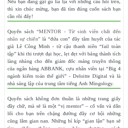
Nếu bạn đang gật gù lia lịa với những câu hỏi trên,
thì xin chúc mừng, bạn đã tìm đúng cuốn sách bạn
cần rồi đấy!
Quyển sách
“MENTOR - Từ sinh viên chất đến
nhân sự chiến”
là “đứa con” đầy tâm huyết của tác
giả Lê Công Minh - từ cậu thanh niên “fail toàn
tập” khi thi trượt đại học, lẹt đẹt với bảng thành tích
làng nhàng cho đến giám đốc mảng truyền thông
của ngân hàng ABBANK, cựu nhân viên tại “Big 4
ngành kiểm toán thế giới” - Deloitte Digital và là
nhà sáng lập của trung tâm tiếng Anh Mingology.
Quyển sách không đơn thuần là những trang giấy
đầy chữ, mà sẽ là một “vị mentor” – cố vấn và dẫn
lối cho bạn trên chặng đường đầy cơ hội những
cũng lắm gian nan. Những bí kíp “gian lận” bạn sẽ