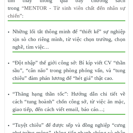
tìm thấy thông qua bảy chương sách
trong
“MENTOR - Từ sinh viên chất đến nhân sự
chiến”
:
Những lối tắt thông minh để “thiết kế” sự nghiệp
xịn sò cho riêng mình, từ việc chọn trường, chọn
nghề, tìm việc...
“Đột nhập” thế giới công sở: Bí kíp viết CV “thần
sầu”, “cân não” trong phòng phỏng vấn, và “tung
chiêu” đàm phán lương để “hét giá” thật cao.
“Thăng hạng thần tốc”: Hướng dẫn chi tiết về
cách “tung hoành” chốn công sở, từ việc ăn mặc,
giao tiếp, đến cách viết email, báo cáo...;
“Tuyệt chiêu” để được sếp và đồng nghiệp “cưng
như trứng mỏng”, thăng tiến nhanh chóng và nhận