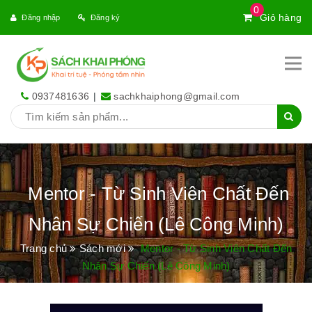
0
Giỏ hàng
Đăng nhập
Đăng ký
0937481636
|
sachkhaiphong@gmail.com
Mentor - Từ Sinh Viên Chất Đến
Nhân Sự Chiến (Lê Công Minh)
Trang chủ
Sách mới
Mentor - Từ Sinh Viên Chất Đến
Nhân Sự Chiến (Lê Công Minh)