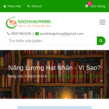
0
Giỏ hàng
Đăng nhập
Đăng ký
0937481636
|
sachkhaiphong@gmail.com
Năng Lượng Hạt Nhân - Vì Sao?
Trang chủ
Sách mới
Năng Lượng Hạt Nhân - Vì Sao?