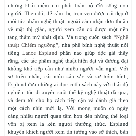
những khái niệm chi phối toàn bộ đời sống con
người. Theo đó, để cảm thụ trọn vẹn được cái đẹp ở
mỗi tác phẩm nghệ thuật, ngoài cảm nhận đơn thuần
về mặt thị giác, người xem cần có được một nền
tảng thẩm mỹ nhất định. Và trong cuốn sách
“Nghệ
thuật Chiêm ngưỡng”
, nhà phê bình nghệ thuật nổi
tiếng
Lance Esplund
phần nào giúp độc giả thấy
rằng, các tác phẩm nghệ thuật hiện đại và đương đại
không khó tiếp cận như nhiều người vẫn nghĩ. Với
sự kiên nhẫn, cái nhìn sâu sắc và sự hóm hỉnh,
Esplund đưa những ai đọc cuốn sách này với thái độ
nghiêm túc đi xuyên suốt thế kỷ nghệ thuật đã qua,
và đem tới cho họ cách tiếp cận và đánh giá theo
một cách nhìn mới lạ. Với mong muốn có ngày
càng nhiều người quan tâm hơn đến những thể loại
vốn bị xem là kén người thưởng thức, Esplund
khuyến khích người xem tin tưởng vào sở thích, bản