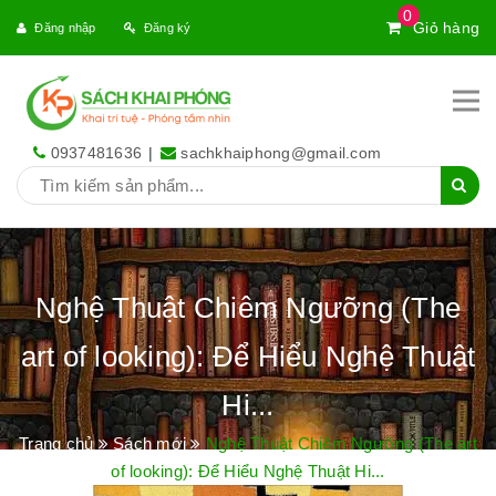
0
Giỏ hàng
Đăng nhập
Đăng ký
0937481636
|
sachkhaiphong@gmail.com
Nghệ Thuật Chiêm Ngưỡng (The
art of looking): Để Hiểu Nghệ Thuật
Hi...
Trang chủ
Sách mới
Nghệ Thuật Chiêm Ngưỡng (The art
of looking): Để Hiểu Nghệ Thuật Hi...