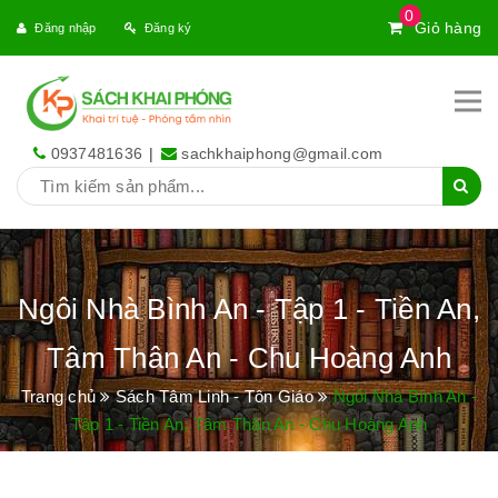
0
Giỏ hàng
Đăng nhập
Đăng ký
0937481636
|
sachkhaiphong@gmail.com
Ngôi Nhà Bình An - Tập 1 - Tiền An,
Tâm Thân An - Chu Hoàng Anh
Trang chủ
Sách Tâm Linh - Tôn Giáo
Ngôi Nhà Bình An -
Tập 1 - Tiền An, Tâm Thân An - Chu Hoàng Anh