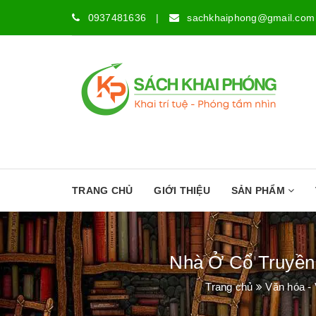
0937481636
|
sachkhaiphong@gmail.com
TRANG CHỦ
GIỚI THIỆU
SẢN PHẨM
Nhà Ở Cổ Truyền
Trang chủ
Văn hóa -