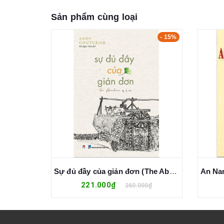
Sản phẩm cùng loại
- 15%
- 15%
Đạo đức doanh nhân - Nguồn gốc của sự thịnh vượng bền vững
Sự đủ đầy của giản đơn (The Abundance of Less) - Andy Couturier
221.000₫
0₫
260.000₫