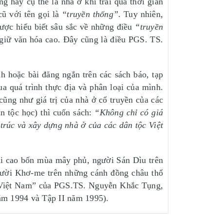
g hay cụ thể là nhà ở khi trải qua thời gian
cũ với tên gọi là
“truyền thống”
. Tuy nhiên,
được hiểu biết sâu sắc về những điều
“truyền
u giữ văn hóa cao. Đây cũng là điều PGS. TS.
h hoặc bài đăng ngắn trên các sách báo, tạp
 quá trình thực địa và phân loại của mình.
ng như giá trị của nhà ở cổ truyền của các
 tộc học) thì cuốn sách:
“Không chỉ có giá
trúc và xây dựng nhà ở của các dân tộc Việt
úi cao bốn mùa mây phủ, người Sán Dìu trên
người Khơ-me trên những cánh đồng châu thổ
 Việt Nam” của PGS.TS. Nguyễn Khắc Tụng,
năm 1994 và Tập II năm 1995).