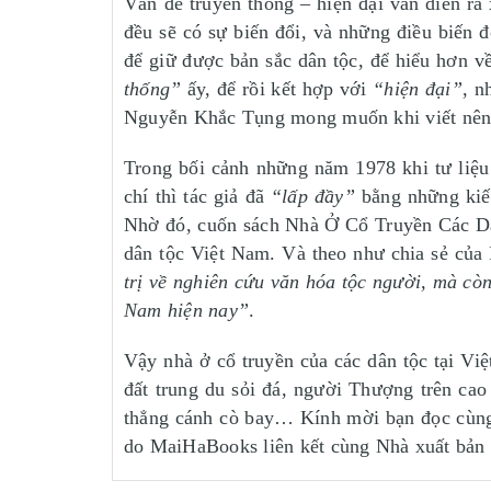
Vấn đề truyền thống – hiện đại vẫn diễn ra 
đều sẽ có sự biến đổi, và những điều biến 
để giữ được bản sắc dân tộc, để hiểu hơn v
thống”
ấy, để rồi kết hợp với
“hiện đại”
, n
Nguyễn Khắc Tụng mong muốn khi viết nên 
Trong bối cảnh những năm 1978 khi tư liệu 
chí thì tác giả đã
“lấp đầy”
bằng những kiến
Nhờ đó, cuốn sách Nhà Ở Cổ Truyền Các Dân
dân tộc Việt Nam. Và theo như chia sẻ củ
trị về nghiên cứu văn hóa tộc người, mà cò
Nam hiện nay”
.
Vậy nhà ở cổ truyền của các dân tộc tại V
đất trung du sỏi đá, người Thượng trên ca
thẳng cánh cò bay… Kính mời bạn đọc cùn
do MaiHaBooks liên kết cùng Nhà xuất bản K