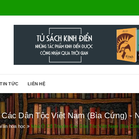
TIN TỨC
LIÊN HỆ
 Các Dân Tộc Việt Nam (Bìa Cứng) - 
 Văn hóa học
Nhà Ở Cổ Truyền Các Dân Tộc Việt Nam (Bìa Cứn