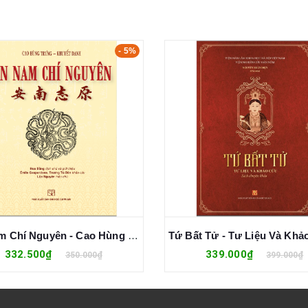
- 5%
An Nam Chí Nguyên - Cao Hùng Trưng
332.500₫
339.000₫
350.000₫
399.000₫