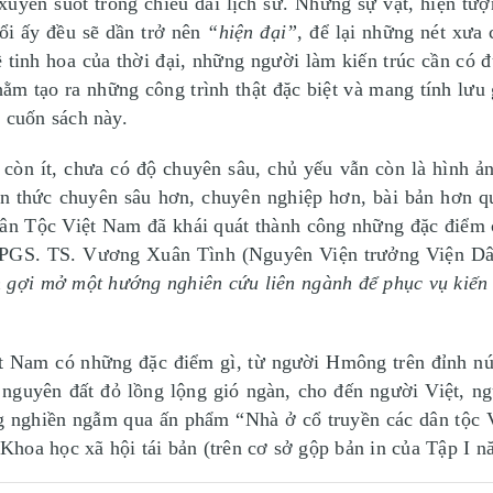
xuyên suốt trong chiều dài lịch sử. Những sự vật, hiện tượn
đổi ấy đều sẽ dần trở nên
“hiện đại”
, để lại những nét xưa 
ề tinh hoa của thời đại, những người làm kiến trúc cần có 
hằm tạo ra những công trình thật đặc biệt và mang tính lư
cuốn sách này.
còn ít, chưa có độ chuyên sâu, chủ yếu vẫn còn là hình ản
 thức chuyên sâu hơn, chuyên nghiệp hơn, bài bản hơn qua
 Tộc Việt Nam đã khái quát thành công những đặc điểm cũ
a PGS. TS. Vương Xuân Tình (Nguyên Viện trưởng Viện Dân
n gợi mở một hướng nghiên cứu liên ngành để phục vụ kiến 
iệt Nam có những đặc điểm gì, từ người Hmông trên đỉnh n
o nguyên đất đỏ lồng lộng gió ngàn, cho đến người Việt, 
g nghiền ngẫm qua ấn phẩm “Nhà ở cổ truyền các dân tộc
hoa học xã hội tái bản (trên cơ sở gộp bản in của Tập I 