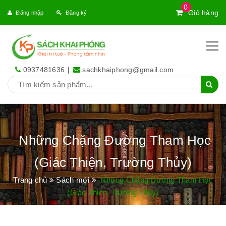
0
Giỏ hàng
Đăng nhập
Đăng ký
0937481636
|
sachkhaiphong@gmail.com
Những Chặng Đường Tham Học
(Giác Thiện, Trường Thủy)
Trang chủ
Sách mới
Những Chặng Đường Tham Học
(Giác Thiện, Trường Thủy)