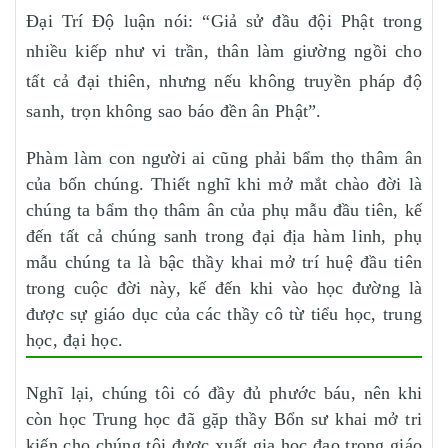
Đại Trí Độ luận nói: “Giả sử đầu đội Phật trong
nhiều kiếp như vi trần, thân làm giường ngồi cho
tất cả đại thiên, nhưng nếu không truyền pháp độ
sanh, trọn không sao báo đền ân Phật”.
Phàm làm con người ai cũng phải bẩm thọ thâm ân
của bốn chúng. Thiết nghĩ khi mở mắt chào đời là
chúng ta bẩm thọ thâm ân của phụ mẫu đầu tiên, kế
đến tất cả chúng sanh trong đại địa hàm linh, phụ
mẫu chúng ta là bậc thầy khai mở trí huệ đầu tiên
trong cuộc đời này, kế đến khi vào học đường là
được sự giáo dục của các thầy cô từ tiểu học, trung
học, đại học.
Nghĩ lại, chúng tôi có đầy đủ phước báu, nên khi
còn học Trung học đã gặp thầy Bổn sư khai mở tri
kiến cho chúng tôi được xuất gia học đạo trong giáo