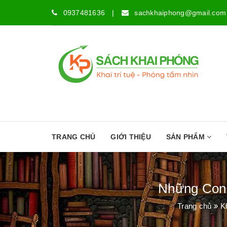
0937481636
|
sachkhaiphong@gmail.com
TRANG CHỦ
GIỚI THIỆU
SẢN PHẨM
Những Con 
Trang chủ
K