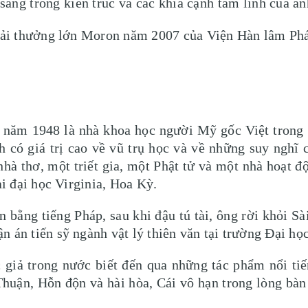
sáng trong kiến trúc và các khía cạnh tâm linh của ánh
giải thưởng lớn Moron năm 2007 của Viện Hàn lâm Ph
năm 1948 là nhà khoa học người Mỹ gốc Việt trong l
h có giá trị cao về vũ trụ học và về những suy nghĩ
nhà thơ, một triết gia, một Phật tử và một nhà hoạt đ
ại đại học Virginia, Hoa Kỳ.
bằng tiếng Pháp, sau khi đậu tú tài, ông rời khỏi S
 án tiến sỹ ngành vật lý thiên văn tại trường Đại học
giả trong nước biết đến qua những tác phẩm nổi tiến
Thuận, Hỗn độn và hài hòa, Cái vô hạn trong lòng bà