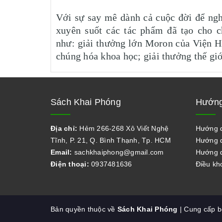
Với sự say mê dành cả cuộc đời để ngh
xuyên suốt các tác phẩm đã tạo cho c
như: giải thưởng lớn Moron của Viện 
chúng hóa khoa học; giải thưởng thế gi
Sách Khai Phóng
Hướng
Địa chỉ:
Hẻm 266-268 Xô Viết Nghệ
Hướng 
Tĩnh, P. 21, Q. Bình Thạnh, Tp. HCM
Hướng d
Email:
sachkhaiphong@gmail.com
Hướng d
Điện thoại:
0937481636
Điều kh
Bản quyền thuộc về
Sách Khai Phóng
| Cung cấp 