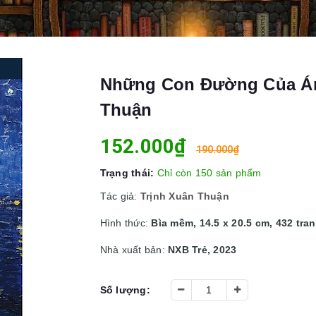
Những Con Đường Của Ánh
Thuận
152.000₫
190.000₫
Trạng thái:
Chỉ còn 150 sản phẩm
Tác giả
:
Trịnh Xuân Thuận
Hình thức:
Bìa mềm, 14.5 x 20.5 cm, 432 tra
Nhà xuất bản:
NXB Trẻ, 2023
Số lượng: