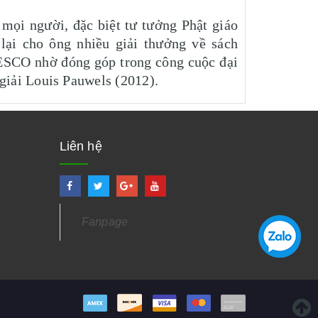
mọi người, đặc biệt tư tưởng Phật giáo
lại cho ông nhiều giải thưởng về sách
ESCO nhờ đóng góp trong công cuộc đại
giải Louis Pauwels (2012).
Liên hệ
Fanpage