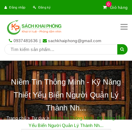
0
Giỏ hàng
Đăng nhập
Đăng ký
0937481636
|
sachkhaiphong@gmail.com
Niềm Tin Thông Minh - Kỹ Năng
Thiết Yếu Biến Người Quản Lý
Thành Nh...
Trang chủ
Tư duy
Niềm Tin Thông Minh - Kỹ Năng Thiết
Yếu Biến Người Quản Lý Thành Nh...