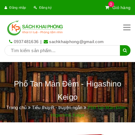
0
Giỏ hàng
Đăng nhập
Đăng ký
0937481636
|
sachkhaiphong@gmail.com
Phố Tan Màn Đêm - Higashino
Keigo
Trang chủ
Tiểu thuyết - truyện ngắn
Phố Tan Màn Đêm -
Higashino Keigo