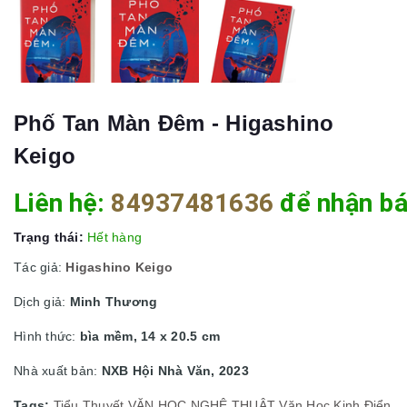
Phố Tan Màn Đêm - Higashino
Keigo
Liên hệ:
84937481636
để nhận bá
Trạng thái:
Hết hàng
Tác giả:
Higashino Keigo
Dịch giả:
Minh Thương
Hình thức:
bìa mềm, 14 x 20.5 cm
Nhà xuất bản:
NXB Hội Nhà Văn, 2023
Tags:
Tiểu Thuyết
VĂN HỌC NGHỆ THUẬT
Văn Học Kinh Điển