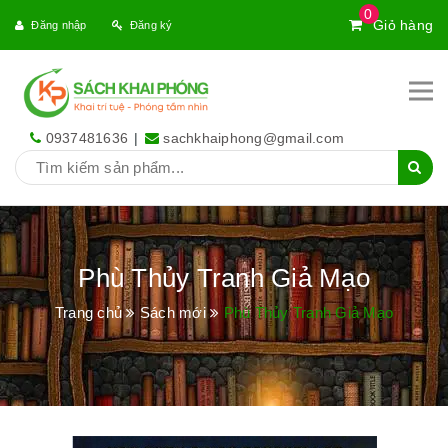
0
Giỏ hàng
Đăng nhập
Đăng ký
0937481636
|
sachkhaiphong@gmail.com
Phù Thủy Tranh Giả Mạo
Trang chủ
Sách mới
Phù Thủy Tranh Giả Mạo