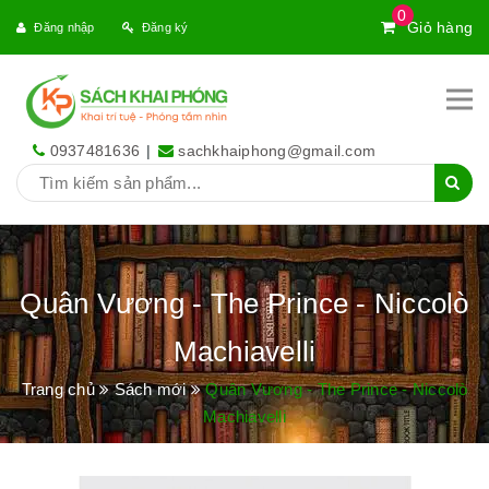
0
Giỏ hàng
Đăng nhập
Đăng ký
0937481636
|
sachkhaiphong@gmail.com
Quân Vương - The Prince - Niccolò
Machiavelli
Trang chủ
Sách mới
Quân Vương - The Prince - Niccolò
Machiavelli