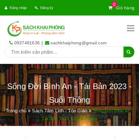
0
Giỏ hàng
Đăng nhập
Đăng ký
0937481636
|
sachkhaiphong@gmail.com
Sống Đời Bình An - Tái Bản 2023 -
Suối Thông
Trang chủ
Sách Tâm Linh - Tôn Giáo
Sống Đời Bình An -
Tái Bản 2023 - Suối Thông