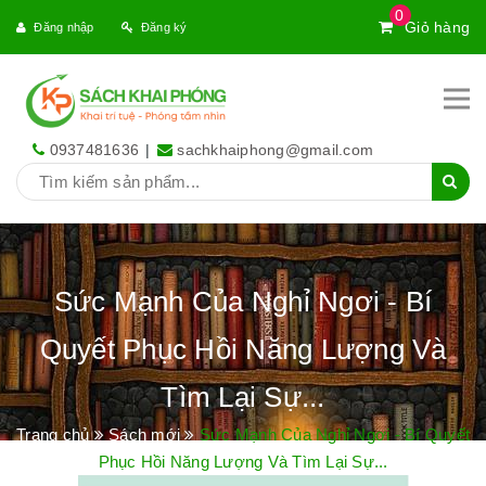
0
Giỏ hàng
Đăng nhập
Đăng ký
0937481636
|
sachkhaiphong@gmail.com
Sức Mạnh Của Nghỉ Ngơi - Bí
Quyết Phục Hồi Năng Lượng Và
Tìm Lại Sự...
Trang chủ
Sách mới
Sức Mạnh Của Nghỉ Ngơi - Bí Quyết
Phục Hồi Năng Lượng Và Tìm Lại Sự...