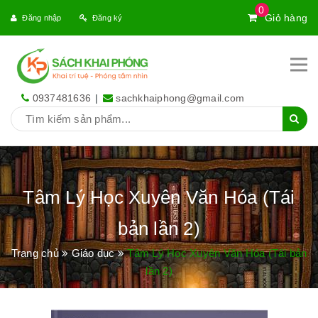
0
Giỏ hàng
Đăng nhập
Đăng ký
0937481636
|
sachkhaiphong@gmail.com
Tâm Lý Học Xuyên Văn Hóa (Tái
bản lần 2)
Trang chủ
Giáo dục
Tâm Lý Học Xuyên Văn Hóa (Tái bản
lần 2)