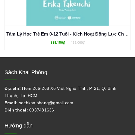
Tâm Lý Học Trẻ Em 0-12 Tuổi - Kích Hoạt Động Lực Cho Trẻ Bằng Một Câu Nói - Erika Takeuchi
118.150₫
139.000₫
Sách Khai Phóng
Địa chỉ:
Hẻm 266-268 Xô Viết Nghệ Tĩnh, P. 21, Q. Bình
Thạnh, Tp. HCM
Email:
sachkhaiphong@gmail.com
Điện thoại:
0937481636
Hướng dẫn