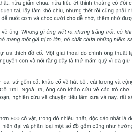
thật, nửa giấm chua, nửa tiêu ớt thỉnh thoảng có đôi 
quen tai, lấy làm khó chịu, nhưng thét rồi cũng phải 
để dễ nuốt cơm và chọc cười cho dễ nhớ, thêm nhớ được
t về ông
"Những gì ông viết ra nhưng trăng trối, có khi
ó mang một giá trị to lớn, nó chất chứa những niềm s
 ưa thích đồ cổ. Một giai thoại do chính ông thuật l
uyên con và nói rằng đây là thứ mắm quý vì đã giữ 
loại sứ gốm cổ, khảo cổ về hát bội, cải lương và cộn
 Trai. Ngoài ra, ông còn khảo cứu về các trò chơi c
goạn, nghiên cứu về chuyện tiếu lâm xưa và nay, rất s
hơn 800 cổ vật, trong đó nhiều nhất, độc đáo nhất là 
nh niên đại và phân loại một số đồ gốm cũng như hướ