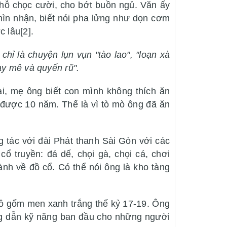
chỗ chọc cười, cho bớt buồn ngủ. Văn ấy
nhìn nhận, biết nói pha lửng như dọn cơm
 lâu[2].
 chỉ là chuyện lụn vụn "tào lao", "loạn xà
ay mê và quyến rũ".
ại, mẹ ông biết con mình không thích ăn
được 10 năm. Thế là vì tò mò ông đã ăn
g tác với đài Phát thanh Sài Gòn với các
ổ truyền: đá dế, chọi gà, chọi cá, chơi
ành về đồ cổ. Có thể nói ông là kho tàng
đồ gốm men xanh trắng thế kỷ 17-19. Ông
ng dẫn kỹ năng ban đầu cho những người