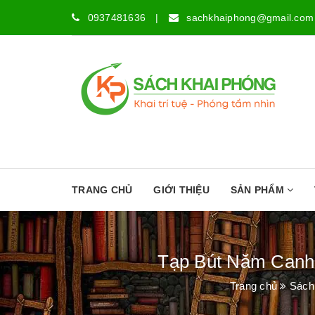
0937481636
|
sachkhaiphong@gmail.com
TRANG CHỦ
GIỚI THIỆU
SẢN PHẨM
Tạp Bút Năm Canh 
Trang chủ
Sách