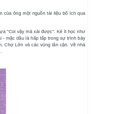
 của ông một nguồn tài liệu bổ ích qua
tựa "Coi vậy mà xài được". Kẻ ít học như
i - mặc dầu là hấp tấp trong sự trình bày
òn, Chợ Lớn và các vùng lân cận. Về nhà
.