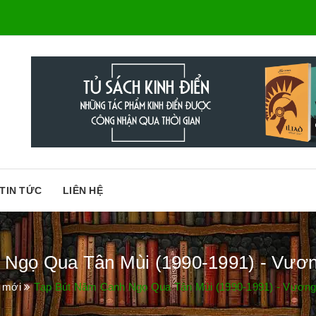
TIN TỨC
LIÊN HỆ
Ngọ Qua Tân Mùi (1990-1991) - Vương
 mới
Tạp Bút Năm Canh Ngọ Qua Tân Mùi (1990-1991) - Vương 