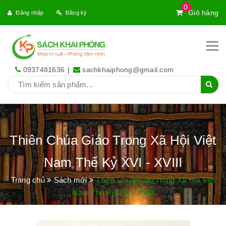
0
Giỏ hàng
Đăng nhập
Đăng ký
0937481636
|
sachkhaiphong@gmail.com
Thiên Chúa Giáo Trong Xã Hội Việt
Nam Thế Kỷ XVI - XVIII
Trang chủ
Sách mới
Thiên Chúa Giáo Trong Xã Hội Việt
Nam Thế Kỷ XVI - XVIII