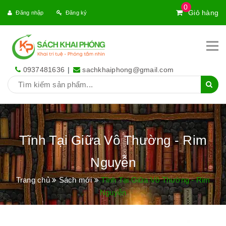
0
Giỏ hàng
Đăng nhập
Đăng ký
0937481636
|
sachkhaiphong@gmail.com
Tĩnh Tại Giữa Vô Thường - Rim
Nguyễn
Trang chủ
Sách mới
Tĩnh Tại Giữa Vô Thường - Rim
Nguyễn