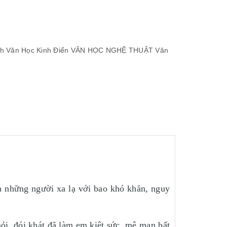
nh
Văn Học Kinh Điển
VĂN HỌC NGHỆ THUẬT
Văn
a những người xa lạ với bao khó khăn, nguy
ỏi, đói khát đã làm em kiệt sức, mê man bất