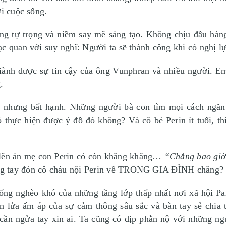
ới cuộc sống.
lòng tự trọng và niềm say mê sáng tạo. Không chịu đầu hà
c quan với suy nghĩ: Người ta sẽ thành công khi có nghị lự
iành được sự tin cậy của ông Vunphran và nhiều người. Em
.
 nhưng bất hạnh. Những người bà con tìm mọi cách ngăn c
 thực hiện được ý đồ đó không? Và cô bé Perin ít tuổi, th
 lên án mẹ con Perin có còn khăng khăng…
“Chẳng bao giờ
òng tay đón cô cháu nội Perin về TRONG GIA ĐÌNH chăng?
sống nghèo khó của những tầng lớp thấp nhất nơi xã hội Pa
ọn lửa ấm áp của sự cảm thông sâu sắc và bàn tay sẻ chia
cần ngửa tay xin ai. Ta cũng có dịp phẫn nộ với những ngư