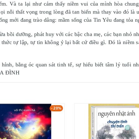
hiếm. Và ta lại như cảm thấy niềm vui của mình hòa chun
i nỗi thất vọng trong lòng đã tan biến mà thay vào đó là 
ống mới đang trào dâng: mầm sống của Tin Yêu đang tỏa ng
vừa bồi dưỡng, phát huy với các bậc cha mẹ, các bạn nhỏ n
 thức tự lập, tự tin không ỷ lại bất cứ điều gì. Đó là niềm
hỉnh, bằng óc quan sát tinh tế, sự hiểu biết tâm lý tuổi 
GIA ĐÌNH
- 20%