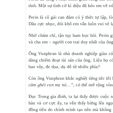
tỉnh. Một sự tình cờ kì diệu đã kéo em về v
Perin là cô gái can đảm có ý thức tự lập, 
Dầu cực nhọc, đói khổ em vẫn luôn vui vẻ lạ
Nhờ chăm chỉ, tận tụy ham học hỏi. Perin g
và cha em – người con trai duy nhất của ông
Ông Vunphran là nhà doanh nghiệp giàu có
dàng chiếm đoạt tài sản của ông. Liệu họ có
bao vây, đe dọa, dụ dỗ từ nhiều phía?
Còn ông Vunphran khắc nghiệt từng tức tối
căm ghét con mẹ nó…”
, có thể mở rộng v
Đọc Trong gia đình, ta lại thấy được cuộc 
hàn và cơ cực ấy, ta vẫn thấy bừng lên ng
đồng tiền do chính mình tạo nên mà không 