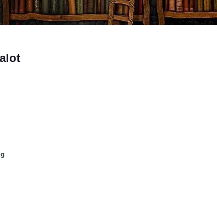
alot
ng