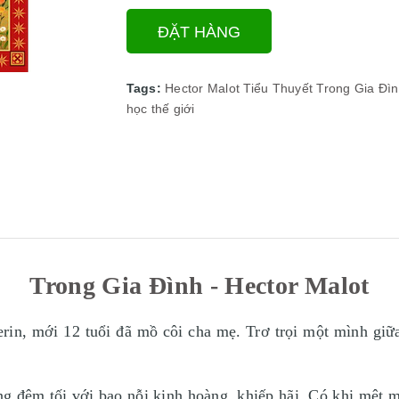
ĐẶT HÀNG
Tags:
Hector Malot
Tiểu Thuyết
Trong Gia Đì
học thế giới
Trong Gia Đình - Hector Malot
erin, mới 12 tuổi đã mồ côi cha mẹ. Trơ trọi một mình giữ
ng đêm tối với bao nỗi kinh hoàng, khiếp hãi. Có khi mệt m