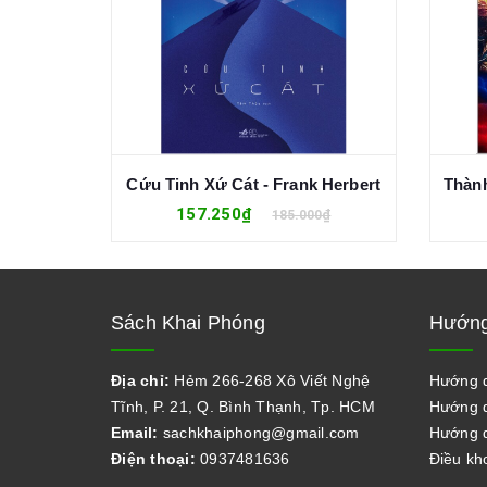
Ghi Chép Từ Nhà Chết (Bìa Cứng) - Fyodor Dostoyevsky
Cứu Tinh Xứ Cát - Frank Herbert
Thành
157.250₫
0₫
185.000₫
Sách Khai Phóng
Hướng
Địa chỉ:
Hẻm 266-268 Xô Viết Nghệ
Hướng 
Tĩnh, P. 21, Q. Bình Thạnh, Tp. HCM
Hướng d
Email:
sachkhaiphong@gmail.com
Hướng d
Điện thoại:
0937481636
Điều kh