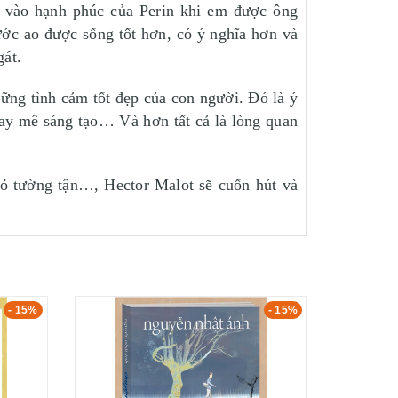
g vào hạnh phúc của Perin khi em được ông
ước ao được sống tốt hơn, có ý nghĩa hơn và
át.
hững tình cảm tốt đẹp của con người. Đó là ý
 say mê sáng tạo… Và hơn tất cả là lòng quan
nhỏ tường tận…, Hector Malot sẽ cuốn hút và
- 15%
- 15%