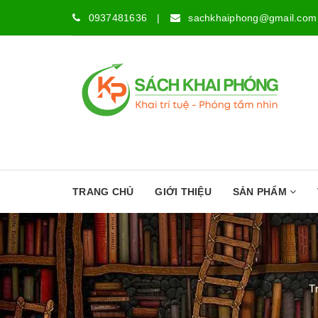
0937481636
|
sachkhaiphong@gmail.com
TRANG CHỦ
GIỚI THIỆU
SẢN PHẨM
T