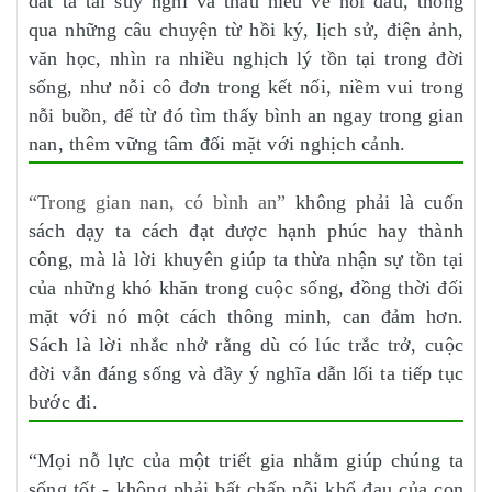
dắt ta tái suy nghĩ và thấu hiểu về nỗi đau, thông
qua những câu chuyện từ hồi ký, lịch sử, điện ảnh,
văn học, nhìn ra nhiều nghịch lý tồn tại trong đời
sống, như nỗi cô đơn trong kết nối, niềm vui trong
nỗi buồn, để từ đó tìm thấy bình an ngay trong gian
nan, thêm vững tâm đối mặt với nghịch cảnh.
“Trong gian nan, có bình an”
không phải là cuốn
sách dạy ta cách đạt được hạnh phúc hay thành
công, mà là lời khuyên giúp ta thừa nhận sự tồn tại
của những khó khăn trong cuộc sống, đồng thời đối
mặt với nó một cách thông minh, can đảm hơn.
Sách là lời nhắc nhở rằng dù có lúc trắc trở, cuộc
đời vẫn đáng sống và đầy ý nghĩa dẫn lối ta tiếp tục
bước đi.
“Mọi nỗ lực của một triết gia nhằm giúp chúng ta
sống tốt - không phải bất chấp nỗi khổ đau của con