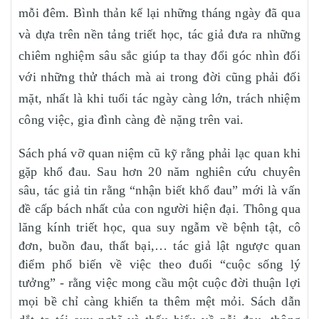
mỗi đêm. Bình thản kể lại những tháng ngày đã qua
và dựa trên nền tảng triết học, tác giả đưa ra những
chiêm nghiệm sâu sắc giúp ta thay đổi góc nhìn đối
với những thử thách mà ai trong đời cũng phải đối
mặt, nhất là khi tuổi tác ngày càng lớn, trách nhiệm
công việc, gia đình càng đè nặng trên vai.
Sách phá vỡ quan niệm cũ kỹ rằng phải lạc quan khi
gặp khổ đau. Sau hơn 20 năm nghiên cứu chuyên
sâu, tác giả tin rằng “nhận biết khổ đau” mới là vấn
đề cấp bách nhất của con người hiện đại. Thông qua
lăng kính triết học, qua suy ngẫm về bệnh tật, cô
đơn, buồn đau, thất bại,… tác giả lật ngược quan
điểm phổ biến về việc theo đuổi “cuộc sống lý
tưởng” - rằng việc mong cầu một cuộc đời thuận lợi
mọi bề chỉ càng khiến ta thêm mệt mỏi. Sách dẫn