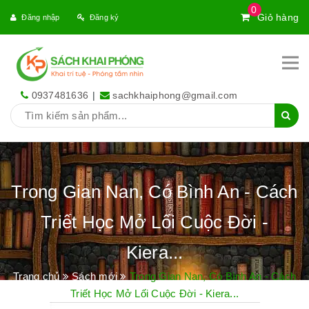
0
Giỏ hàng
Đăng nhập
Đăng ký
0937481636
|
sachkhaiphong@gmail.com
Trong Gian Nan, Có Bình An - Cách
Triết Học Mở Lối Cuộc Đời -
Kiera...
Trang chủ
Sách mới
Trong Gian Nan, Có Bình An - Cách
Triết Học Mở Lối Cuộc Đời - Kiera...