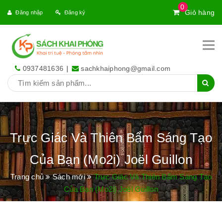
0
Giỏ hàng
Đăng nhập
Đăng ký
0937481636
|
sachkhaiphong@gmail.com
Trực Giác Và Thiên Bẩm Sáng Tạo
Của Bạn (Mo2i) Joël Guillon
Trang chủ
Sách mới
Trực Giác Và Thiên Bẩm Sáng Tạo
Của Bạn (Mo2i) Joël Guillon