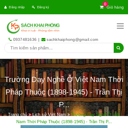
0
Giỏ hàng
Đăng nhập
Đăng ký
0937481636
|
sachkhaiphong@gmail.com
Trường Dạy Nghề Ở Việt Nam Thời
Pháp Thuộc (1898-1945) - Trần Thị
P...
Trang chủ
Lịch sử Việt Nam
Trường Dạy Nghề Ở Việt
Nam Thời Pháp Thuộc (1898-1945) - Trần Thị P...