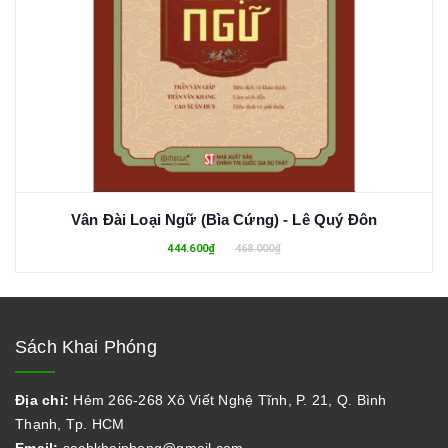
Vân Đài Loại Ngữ (Bìa Cứng) - Lê Quý Đôn
444.600₫
468.000₫
Sách Khai Phóng
Địa chỉ:
Hẻm 266-268 Xô Viết Nghệ Tĩnh, P. 21, Q. Bình
Thạnh, Tp. HCM
Email:
sachkhaiphong@gmail.com