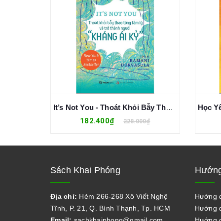
Kỷ Luật Để Tự Do - Kỷ Luật Chính Là Hành Động Yêu Thương Bản Thân Cao Cấp Nhất - Phi Hồng Huy
It’s Not You - Thoát Khỏi Bẫy Thao Túng Tâm Lý Và Trở Thành Người "Kháng Ái Kỉ" - Ramani Durvasula
182.400₫
0₫
228.000₫
Sách Khai Phóng
Hướng
Địa chỉ:
Hẻm 266-268 Xô Viết Nghệ
Hướng 
Tĩnh, P. 21, Q. Bình Thạnh, Tp. HCM
Hướng d
Email:
sachkhaiphong@gmail.com
Hướng d