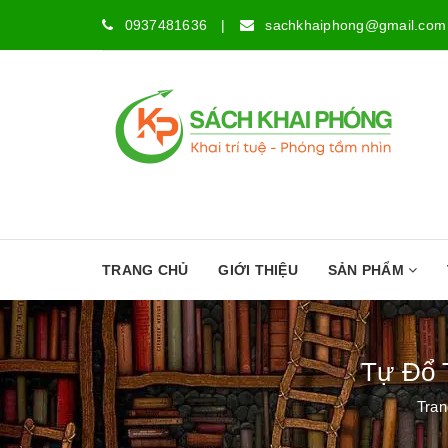
0937481636
|
sachkhaiphong@gmail.com
TRANG CHỦ
GIỚI THIỆU
SẢN PHẨM
Tự Đổ 
Tran