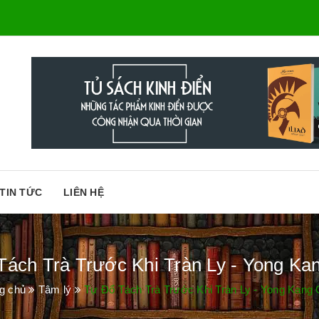
TIN TỨC
LIÊN HỆ
Tách Trà Trước Khi Tràn Ly - Yong Ka
g chủ
Tâm lý
Tự Đổ Tách Trà Trước Khi Tràn Ly - Yong Kang