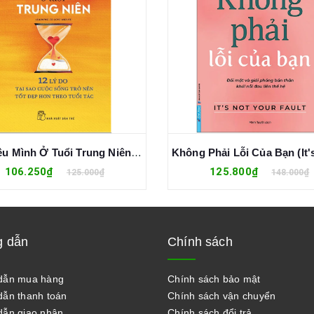
Học Yêu Mình Ở Tuổi Trung Niên - 12 Lý Do Tại Sao Cuộc Sống Trở Nên Tốt Đẹp Hơn Theo Tuổi Tác - Chip Conley
106.250₫
125.800₫
125.000₫
148.000₫
 dẫn
Chính sách
dẫn mua hàng
Chính sách bảo mật
ẫn thanh toán
Chính sách vận chuyển
ẫn giao nhận
Chính sách đổi trả