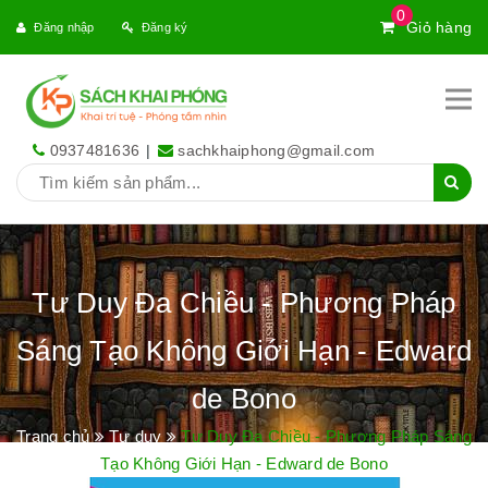
0
Giỏ hàng
Đăng nhập
Đăng ký
0937481636
|
sachkhaiphong@gmail.com
Tư Duy Đa Chiều - Phương Pháp
Sáng Tạo Không Giới Hạn - Edward
de Bono
Trang chủ
Tư duy
Tư Duy Đa Chiều - Phương Pháp Sáng
Tạo Không Giới Hạn - Edward de Bono