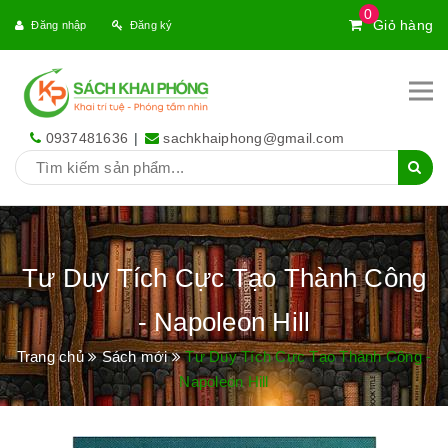
0
Giỏ hàng
Đăng nhập
Đăng ký
0937481636
|
sachkhaiphong@gmail.com
Tư Duy Tích Cực Tạo Thành Công
- Napoleon Hill
Trang chủ
Sách mới
Tư Duy Tích Cực Tạo Thành Công -
Napoleon Hill