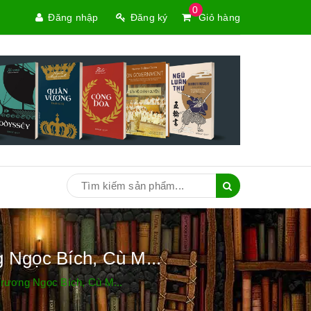
0
Đăng nhập
Đăng ký
Giỏ hàng
Ngọc Bích, Cù M...
rương Ngọc Bích, Cù M...