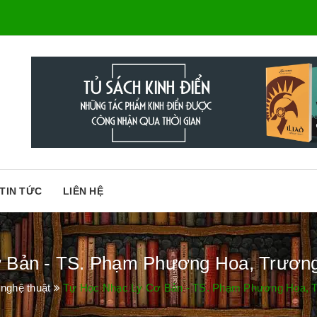
TIN TỨC
LIÊN HỆ
 Bản - TS. Phạm Phương Hoa, Trương 
 nghệ thuật
Tự Học Nhạc Lý Cơ Bản - TS. Phạm Phương Hoa, T