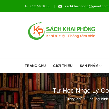
0937481636
|
sachkhaiphong@gmail.com
TRANG CHỦ
GIỚI THIỆU
SẢN PHẨM
Tự Học Nhạc Lý Cơ
Trang chủ
Các loại hình