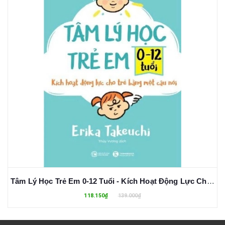
Tâm Lý Học Trẻ Em 0-12 Tuổi - Kích Hoạt Động Lực Cho Trẻ Bằng Một Câu Nói - Erika Takeuchi
118.150₫
139.000₫