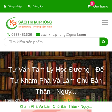
0
Giỏ hàng
Đăng nhập
Đăng ký
0937481636
|
sachkhaiphong@gmail.com
Tư Vấn Tâm Lý Học Đường - Để
Tự Khám Phá Và Làm Chủ Bản
Thân - Nguy...
Trang chủ
Giáo dục
Tư Vấn Tâm Lý Học Đường - Để Tự
Khám Phá Và Làm Chủ Bản Thân - Nguy...