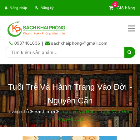
0
Giỏ hàng
Đăng nhập
Đăng ký
0937481636
|
sachkhaiphong@gmail.com
Tuổi Trẻ Và Hành Trang Vào Đời -
Nguyên Cẩn
Trang chủ
Sách mới
Tuổi Trẻ Và Hành Trang Vào Đời -
Nguyên Cẩn