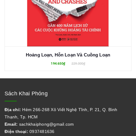
Hoảng Loạn, Hỗn Loạn Và Cuồng Loạn
194.650₫
229.000₫
Sách Khai Phóng
Địa chỉ:
Hẻm 266-268 Xô Viết Nghệ Tĩnh, P. 21, Q. Bình
Thạnh, Tp. HCM
Email:
sachkhaiphong@gmail.com
Điện thoại:
0937481636