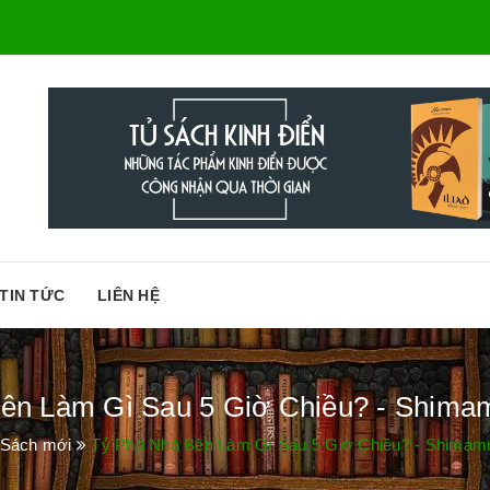
TIN TỨC
LIÊN HỆ
ên Làm Gì Sau 5 Giờ Chiều? - Shimam
Sách mới
Tỷ Phú Nhà Bên Làm Gì Sau 5 Giờ Chiều? - Shimamu