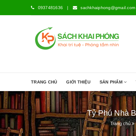
0937481636
|
sachkhaiphong@gmail.com
TRANG CHỦ
GIỚI THIỆU
SẢN PHẨM
Tỷ Phú Nhà B
Trang chủ