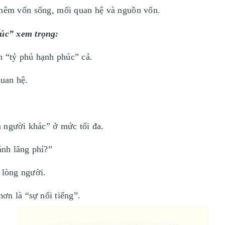
 thêm vốn sống, mối quan hệ và nguồn vốn.
úc” xem trọng:
h “tỷ phú hạnh phúc” cả.
uan hệ.
a người khác” ở mức tối đa.
ánh lãng phí?”
 lòng người.
hơn là “sự nổi tiếng”.