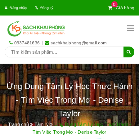
0
Giỏ hàng
Đăng nhập
Đăng ký
0937481636
|
sachkhaiphong@gmail.com
Ứng Dụng Tâm Lý Học Thực Hành
- Tìm Việc Trong Mơ - Denise
Taylor
Trang chủ
Tâm lý
Ứng Dụng Tâm Lý Học Thực Hành -
Tìm Việc Trong Mơ - Denise Taylor