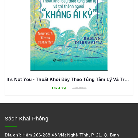
It’s Not You - Thoát Khỏi Bẫy Thao Túng Tâm Lý Và Trở Thành Người "Kháng Ái Kỉ" - Ramani Durvasula
182.400₫
228.000₫
Sách Khai Phóng
Địa chỉ:
Hẻm 266-268 Xô Viết Nghệ Tĩnh, P. 21, Q. Bình