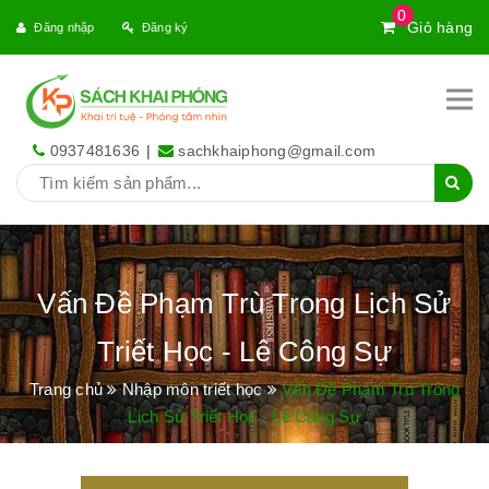
0
Giỏ hàng
Đăng nhập
Đăng ký
0937481636
|
sachkhaiphong@gmail.com
Vấn Đề Phạm Trù Trong Lịch Sử
Triết Học - Lê Công Sự
Trang chủ
Nhập môn triết học
Vấn Đề Phạm Trù Trong
Lịch Sử Triết Học - Lê Công Sự