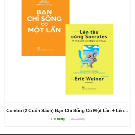
Combo (2 Cuốn Sách) Bạn Chỉ Sống Có Một Lần + Lên Tàu Cùng Socrates - Đi Tìm Ý Nghĩa Cuộc Sống Từ Các Triết Gia
208.000₫
260.000₫