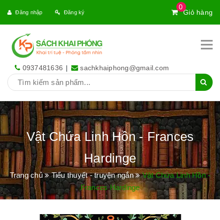
0
Giỏ hàng
Đăng nhập
Đăng ký
0937481636
|
sachkhaiphong@gmail.com
Vật Chứa Linh Hồn - Frances
Hardinge
Trang chủ
Tiểu thuyết - truyện ngắn
Vật Chứa Linh Hồn -
Frances Hardinge