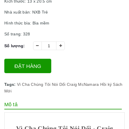
Kích thước: 13 x 20.5 cm
Nhà xuất bản: NXB Trẻ
Hình thức bìa: Bìa mềm
Số trang: 328
Số lượng:
ĐẶT HÀNG
Tags:
Vì Cha Chúng Tôi Nói Dối
Craig McNamara
Hồi ký
Sách
Mới
Mô tả
Vì Cha Chúng Tôi Nói Dối - Craig