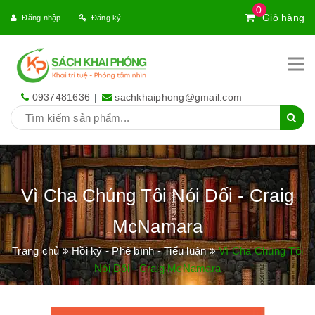
0
Giỏ hàng
Đăng nhập
Đăng ký
0937481636
|
sachkhaiphong@gmail.com
Vì Cha Chúng Tôi Nói Dối - Craig
McNamara
Trang chủ
Hồi ký - Phê bình - Tiểu luận
Vì Cha Chúng Tôi
Nói Dối - Craig McNamara