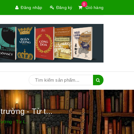
0
Đăng nhập
Đăng ký
Giỏ hàng
trường - Từ t...
rường - Từ t...