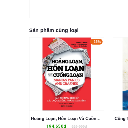
Sản phẩm cùng loại
- 5%
- 15%
Lê Quý Đôn - Danh Nhân Văn Hóa Thế Giới - Nguyễn Thanh
Hoảng Loạn, Hỗn Loạn Và Cuồng Loạn
194.650₫
0₫
229.000₫