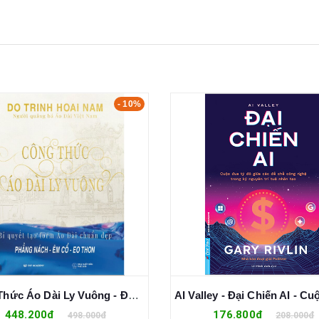
- 10%
Công Thức Áo Dài Ly Vuông - Đỗ Trịnh Hoài Nam
448.200₫
176.800₫
498.000₫
208.000₫