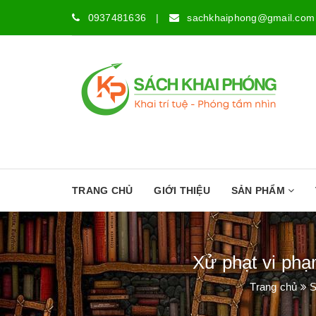
0937481636
|
sachkhaiphong@gmail.com
TRANG CHỦ
GIỚI THIỆU
SẢN PHẨM
Xử phạt vi phạm
Trang chủ
S