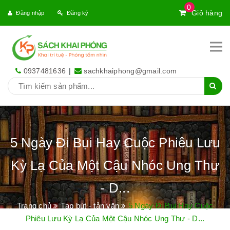
0
Giỏ hàng
Đăng nhập
Đăng ký
0937481636
|
sachkhaiphong@gmail.com
5 Ngày Đi Bụi Hay Cuộc Phiêu Lưu
Kỳ Lạ Của Một Cậu Nhóc Ung Thư
- D...
Trang chủ
Tạp bút - tản văn
5 Ngày Đi Bụi Hay Cuộc
Phiêu Lưu Kỳ Lạ Của Một Cậu Nhóc Ung Thư - D...