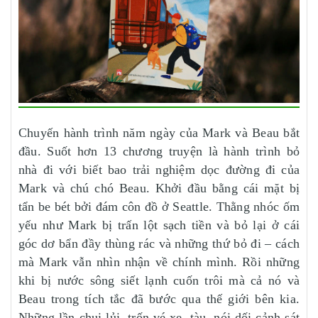
Chuyến hành trình năm ngày của Mark và Beau bắt
đầu. Suốt hơn 13 chương truyện là hành trình bỏ
nhà đi với biết bao trải nghiệm dọc đường đi của
Mark và chú chó Beau. Khởi đầu bằng cái mặt bị
tẩn be bét bởi đám côn đồ ở Seattle. Thằng nhóc ốm
yếu như Mark bị trấn lột sạch tiền và bỏ lại ở cái
góc dơ bẩn đầy thùng rác và những thứ bỏ đi – cách
mà Mark vẫn nhìn nhận về chính mình. Rồi những
khi bị nước sông siết lạnh cuốn trôi mà cả nó và
Beau trong tích tắc đã bước qua thế giới bên kia.
Những lần chui lủi, trốn vé xe, tàu, nói dối cảnh sát