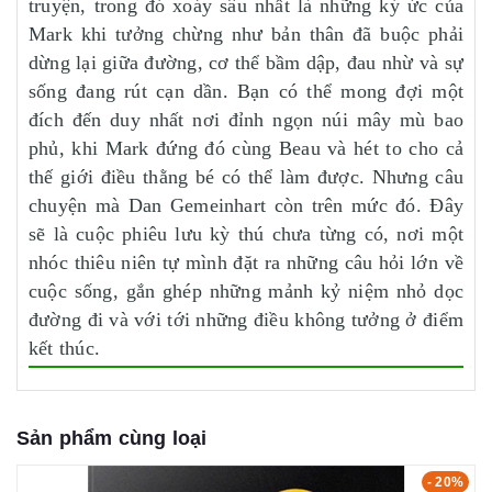
truyện, trong đó xoáy sâu nhất là những ký ức của
Mark khi tưởng chừng như bản thân đã buộc phải
dừng lại giữa đường, cơ thể bầm dập, đau nhừ và sự
sống đang rút cạn dần. Bạn có thể mong đợi một
đích đến duy nhất nơi đỉnh ngọn núi mây mù bao
phủ, khi Mark đứng đó cùng Beau và hét to cho cả
thế giới điều thằng bé có thể làm được. Nhưng câu
chuyện mà Dan Gemeinhart còn trên mức đó. Đây
sẽ là cuộc phiêu lưu kỳ thú chưa từng có, nơi một
nhóc thiêu niên tự mình đặt ra những câu hỏi lớn về
cuộc sống, gắn ghép những mảnh kỷ niệm nhỏ dọc
đường đi và với tới những điều không tưởng ở điểm
kết thúc.
Sản phẩm cùng loại
- 20%