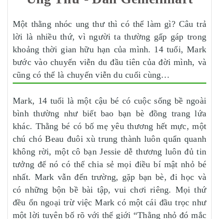
Một thằng nhóc ung thư thì có thể làm gì? Câu trả
lời là nhiều thứ, vì người ta thường gấp gáp trong
khoảng thời gian hữu hạn của mình. 14 tuổi, Mark
bước vào chuyến viễn du đầu tiên của đời mình, và
cũng có thể là chuyến viễn du cuối cùng…
Mark, 14 tuổi là một cậu bé có cuộc sống bề ngoài
bình thường như biết bao bạn bè đồng trang lứa
khác. Thằng bé có bố mẹ yêu thương hết mực, một
chú chó Beau đuôi xù trung thành luôn quẩn quanh
không rời, một cô bạn Jessie dễ thương luôn đủ tin
tưởng để nó có thể chia sẻ mọi điều bí mật nhỏ bé
nhất. Mark vẫn đến trường, gặp bạn bè, đi học và
có những bộn bề bài tập, vui chơi riêng. Mọi thứ
đều ổn ngoại trừ việc Mark có một cái đầu trọc như
một lời tuyên bố rõ với thế giới “Thằng nhỏ đó mắc