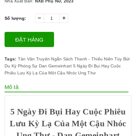
Nhà Xuất Bản:
NXB Phụ Nữ, 2023
Số lượng:
ĐẶT HÀNG
Tags:
Tản Văn
Truyện Ngắn
Sách Thanh - Thiếu Niên
Tùy Bút
Du Ký
Phóng Sự
Dan Gemeinhart
5 Ngày Đi Bụi Hay Cuộc
Phiêu Lưu Kỳ Lạ Của Một Cậu Nhóc Ung Thư
Mô tả
5 Ngày Đi Bụi Hay Cuộc Phiêu
Lưu Kỳ Lạ Của Một Cậu Nhóc
Ung Thư - Dan Gemeinhart