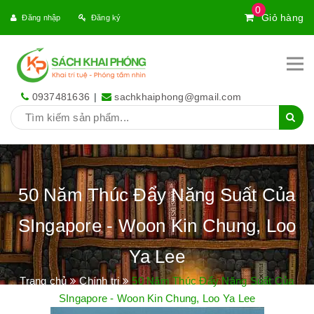
0
Giỏ hàng
Đăng nhập
Đăng ký
0937481636
|
sachkhaiphong@gmail.com
50 Năm Thúc Đẩy Năng Suất Của
SIngapore - Woon Kin Chung, Loo
Ya Lee
Trang chủ
Chính trị
50 Năm Thúc Đẩy Năng Suất Của
SIngapore - Woon Kin Chung, Loo Ya Lee