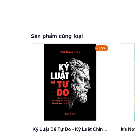
Sản phẩm cùng loại
- 15%
- 15%
Kỷ Luật Đọc Sách - Xây Dựng Thói Quen Đọc Sách Và Biến Tri Thức Thành Tiền - Phi Hồng Huy
Kỷ Luật Để Tự Do - Kỷ Luật Chính Là Hành Động Yêu Thương Bản Thân Cao Cấp Nhất - Phi Hồng Huy