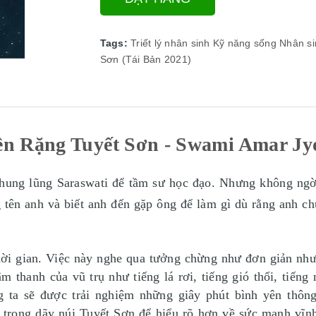
Tags:
Triết lý nhân sinh
Kỹ năng sống
Nhân si
Sơn (Tái Bản 2021)
n Rặng Tuyết Sơn - Swami Amar Jy
hung lũng Saraswati để tầm sư học đạo. Nhưng không ngờ r
g tên anh và biết anh đến gặp ông để làm gì dù rằng anh c
hời gian. Việc này nghe qua tưởng chừng như đơn giản như
 thanh của vũ trụ như tiếng lá rơi, tiếng gió thổi, tiến
g ta sẽ được trải nghiệm những giây phút bình yên thông
trong dãy núi Tuyết Sơn để hiểu rõ hơn về sức mạnh vĩn