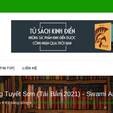
TIN TỨC
LIÊN HỆ
 Tuyết Sơn (Tái Bản 2021) - Swami A
ủ
Kỹ năng sống
Bên Rặng Tuyết Sơn (Tái Bản 2021) - Swami A