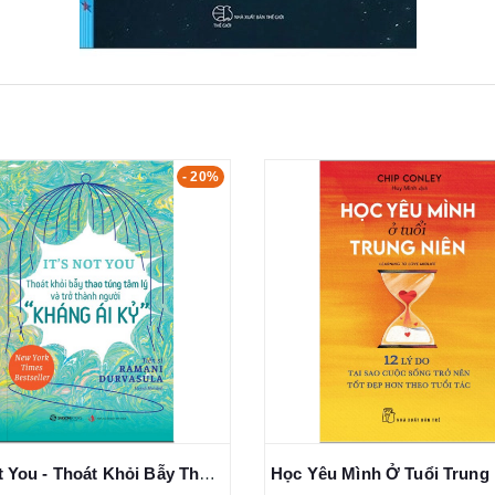
- 20%
It’s Not You - Thoát Khỏi Bẫy Thao Túng Tâm Lý Và Trở Thành Người "Kháng Ái Kỉ" - Ramani Durvasula