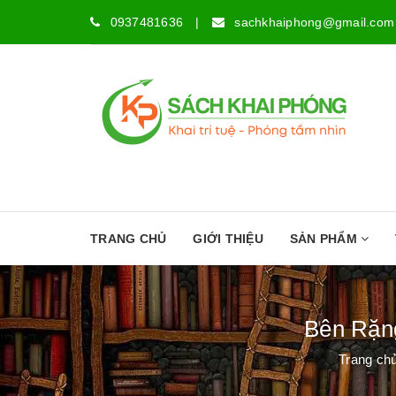
0937481636
|
sachkhaiphong@gmail.com
TRANG CHỦ
GIỚI THIỆU
SẢN PHẨM
Bên Rặng
Trang ch