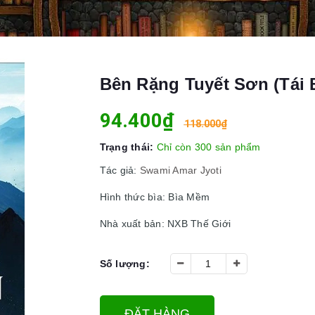
Bên Rặng Tuyết Sơn (Tái 
94.400₫
118.000₫
Trạng thái:
Chỉ còn 300 sản phẩm
Tác giả:
Swami Amar Jyoti
Hình thức bìa: Bìa Mềm
Nhà xuất bản: NXB Thế Giới
Số lượng:
ĐẶT HÀNG