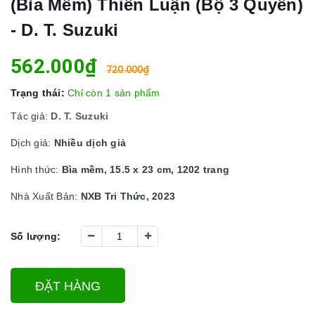
(Bìa Mềm) Thiền Luận (Bộ 3 Quyển)
- D. T. Suzuki
562.000₫
720.000₫
Trạng thái:
Chỉ còn 1 sản phẩm
Tác giả:
D. T. Suzuki
Dịch giả:
Nhiều dịch giả
Hình thức:
Bìa mềm, 15.5 x 23 cm, 1202 trang
Nhà Xuất Bản:
NXB Tri Thức, 2023
Số lượng:
ĐẶT HÀNG