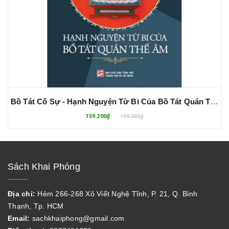
Bồ Tát Cố Sự - Hạnh Nguyện Từ Bi Của Bồ Tát Quán Thế Âm - Huỳnh Thanh Bình
159.200₫
199.000₫
Sách Khai Phóng
Địa chỉ:
Hẻm 266-268 Xô Viết Nghệ Tĩnh, P. 21, Q. Bình
Thạnh, Tp. HCM
Email:
sachkhaiphong@gmail.com