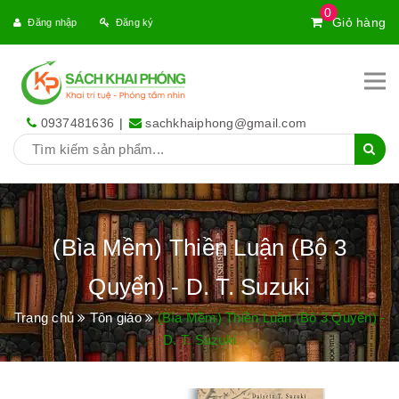
0
Giỏ hàng
Đăng nhập
Đăng ký
0937481636
|
sachkhaiphong@gmail.com
(Bìa Mềm) Thiền Luận (Bộ 3
Quyển) - D. T. Suzuki
Trang chủ
Tôn giáo
(Bìa Mềm) Thiền Luận (Bộ 3 Quyển) -
D. T. Suzuki