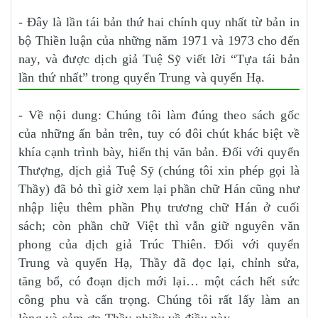
- Đây là lần tái bản thứ hai chính quy nhất từ bản in
bộ Thiền luận của những năm 1971 và 1973 cho đến
nay, và được dịch giả Tuệ Sỹ viết lời “Tựa tái bản
lần thứ nhất” trong quyển Trung và quyển Hạ.
- Về nội dung: Chúng tôi làm đúng theo sách gốc
của những ấn bản trên, tuy có đôi chút khác biệt về
khía cạnh trình bày, hiển thị văn bản. Đối với quyển
Thượng, dịch giả Tuệ Sỹ (chúng tôi xin phép gọi là
Thầy) đã bỏ thì giờ xem lại phần chữ Hán cũng như
nhập liệu thêm phần Phụ trương chữ Hán ở cuối
sách; còn phần chữ Việt thì vẫn giữ nguyên văn
phong của dịch giả Trúc Thiên. Đối với quyển
Trung và quyển Hạ, Thầy đã đọc lại, chỉnh sửa,
tăng bổ, có đoạn dịch mới lại… một cách hết sức
công phu và cẩn trọng. Chúng tôi rất lấy làm an
lòng và cảm ơn Thầy nhiều về điều này.