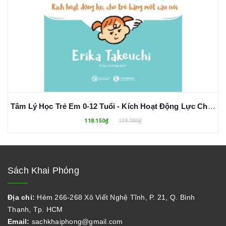
Tâm Lý Học Trẻ Em 0-12 Tuổi - Kích Hoạt Động Lực Cho Trẻ Bằng Một Câu Nói - Erika Takeuchi
118.150₫
139.000₫
Sách Khai Phóng
Địa chỉ:
Hẻm 266-268 Xô Viết Nghệ Tĩnh, P. 21, Q. Bình
Thạnh, Tp. HCM
Email:
sachkhaiphong@gmail.com