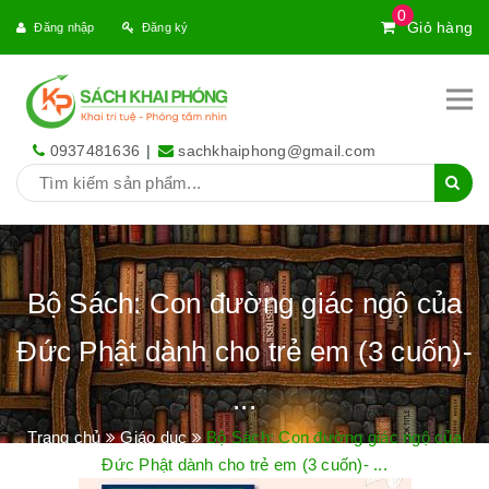
0
Giỏ hàng
Đăng nhập
Đăng ký
0937481636
|
sachkhaiphong@gmail.com
Bộ Sách: Con đường giác ngộ của
Đức Phật dành cho trẻ em (3 cuốn)-
...
Trang chủ
Giáo dục
Bộ Sách: Con đường giác ngộ của
Đức Phật dành cho trẻ em (3 cuốn)- ...