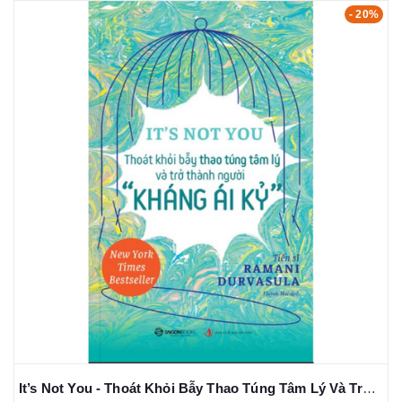
- 20%
It’s Not You - Thoát Khỏi Bẫy Thao Túng Tâm Lý Và Trở Thành Người "Kháng Ái Kỉ" - Ramani Durvasula