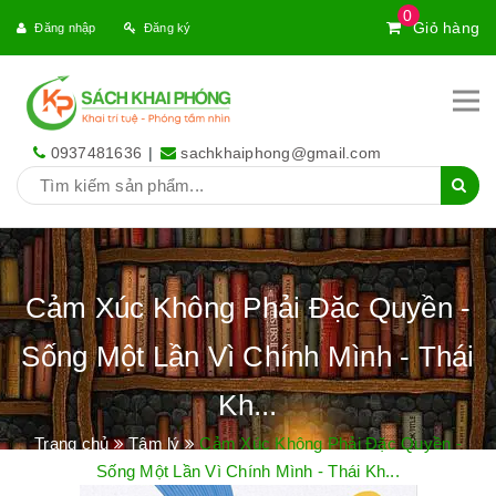
0
Giỏ hàng
Đăng nhập
Đăng ký
0937481636
|
sachkhaiphong@gmail.com
Cảm Xúc Không Phải Đặc Quyền -
Sống Một Lần Vì Chính Mình - Thái
Kh...
Trang chủ
Tâm lý
Cảm Xúc Không Phải Đặc Quyền -
Sống Một Lần Vì Chính Mình - Thái Kh...