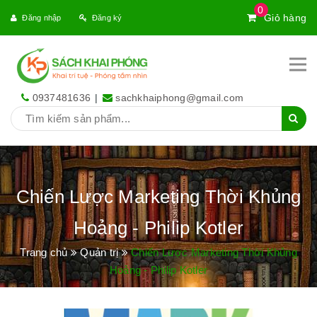
0
Giỏ hàng
Đăng nhập
Đăng ký
0937481636
|
sachkhaiphong@gmail.com
Chiến Lược Marketing Thời Khủng
Hoảng - Philip Kotler
Trang chủ
Quản trị
Chiến Lược Marketing Thời Khủng
Hoảng - Philip Kotler